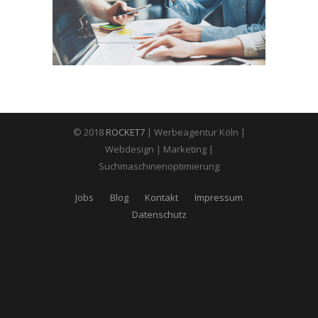
© 2018
ROCKET7
| Werbeagentur Köln |
Webdesign | Marketing |
Suchmaschinenoptimierung
Jobs
Blog
Kontakt
Impressum
Datenschutz