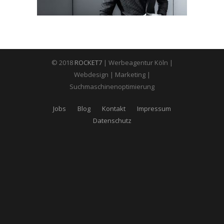
© 2018
ROCKET7
| Werbeagentur Köln |
Webdesign | Marketing |
Suchmaschinenoptimierung
Jobs
Blog
Kontakt
Impressum
Datenschutz